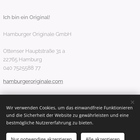
Ich bin ein Original!
Hamburger Originale GmbH
Ottenser Hauptstraße 31 a
22765 Hamburg
040 7525588 77
hamburgeroriginale.com
Mitglied im Club der europäischen Unternehmerinnen
Wir verwenden Cookies, um das einwandfreie Funktionieren
und die Sicherheit der Website zu gewährleisten und eine
ceu-hamburg.eu
bestmögliche Nutzererfahrung zu bieten.
Nur notwendige akzeptieren
Alle akzeptieren